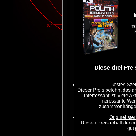
I
mö
D
Diese drei Pre
Bestes Sze
Dieser Preis belohnt das a
interressant ist, viele 
interessante Wen
zusammenhängend
Originellste
Diesen Preis erhält der or
gut 